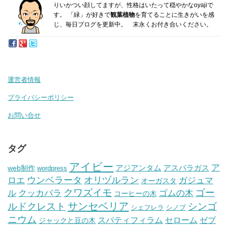
り
いかつい顔してますが、性格はいたって穏やかなoyajiで
す。
「緑」が好きで
観葉植物
を育てることに生きがいを感
じ、毎日ブログを更新中。 末永くお付き合いください。
運営者情報
プライバシーポリシー
お問い合せ
タグ
アイビー
ア
アジアンタム
アスパラガス
web制作
wordpress
ウンベラータ
オリヅルラン
ガジュマ
ロエ
オーガスタ
クワズイモ
ゴー
ル
ゴムの木
クッカバラ
コーヒーの木
サンセベリア
ルドクレスト
シンゴ
シェフレラ
シノブ
ニウム
セローム
スパティフィラム
ゼブ
ジャックと豆の木