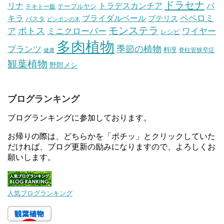
ドラセナ
トラデスカンチア
パ
リナ
テーブルヤシ
テキトー飯
ペペロミ
キラ
ブライダルベール
プテリス
パスタ
ピンポンの木
モンステラ
ポトス
ア
ワイヤー
ミニクローバー
レシピ
多肉植物
プランツ
季節の植物
料理
脊柱管狭窄症
健康
観葉植物
野郎メシ
ブログランキング
ブログランキングに参加しております。
お帰りの際は、どちらかを「ポチッ」とクリックしていた
だければ、ブログ更新の励みになりますので、よろしくお
願いします。
人気ブログランキング