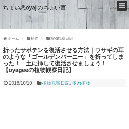
ちょい悪oyajiのちょい言
ホーム
植物
植物観察日記
折ったサボテンを復活させる方法｜ウサギの耳
のような「ゴールデンバーニー」を折ってしま
った！ 土に挿して復活させましょう！
【oyageeの植物観察日記】
2018/10/10
植物観察日記
,
多肉植物