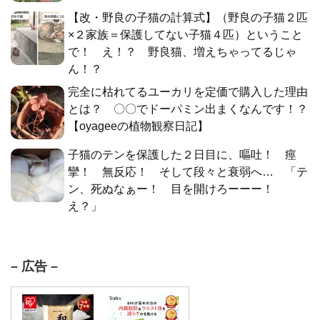
【改・野良の子猫の計算式】（野良の子猫２匹
×２家族＝保護してない子猫４匹）ということ
で！ え！？ 野良猫、増えちゃってるじゃ
ん！？
完全に枯れてるユーカリを定価で購入した理由
とは？ 〇〇でドーパミン出まくなんです！？
【oyageeの植物観察日記】
子猫のテンを保護した２日目に、嘔吐！ 痙
攣！ 無反応！ そして段々と衰弱へ… 「テ
ン、死ぬなぁー！ 目を開けろーーー！
え？」
– 広告 –