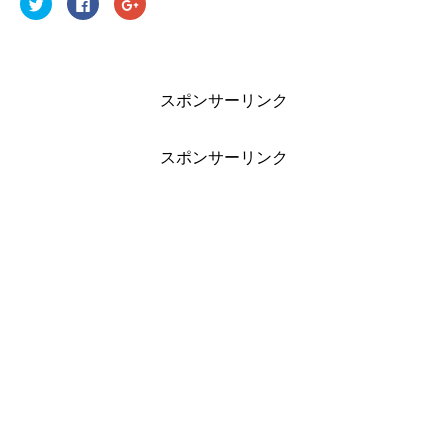
ク
F
ク
リ
a
リ
ッ
c
ッ
ク
e
ク
し
b
し
て
o
て
T
o
G
w
k
o
i
で
o
スポンサーリンク
t
共
g
t
有
l
e
す
e
r
る
+
で
に
で
スポンサーリンク
共
は
共
有
ク
有
(
リ
(
新
ッ
新
し
ク
し
い
し
い
ウ
て
ウ
ィ
く
ィ
ン
だ
ン
ド
さ
ド
ウ
い
ウ
で
(
で
開
新
開
き
し
き
ま
い
ま
す
ウ
す
)
ィ
)
ン
ド
ウ
で
開
き
ま