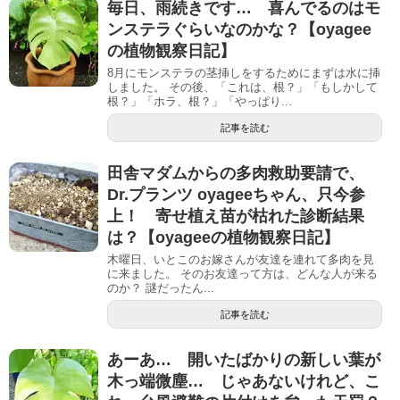
毎日、雨続きです… 喜んでるのはモ
ンステラぐらいなのかな？【oyagee
の植物観察日記】
8月にモンステラの茎挿しをするためにまずは水に挿
しました。 その後、「これは、根？」「もしかして
根？」「ホラ、根？」「やっぱり...
記事を読む
田舎マダムからの多肉救助要請で、
Dr.プランツ oyageeちゃん、只今参
上！ 寄せ植え苗が枯れた診断結果
は？【oyageeの植物観察日記】
木曜日、いとこのお嫁さんが友達を連れて多肉を見
に来ました。 そのお友達って方は、どんな人が来る
のか？ 謎だったん...
記事を読む
あーあ… 開いたばかりの新しい葉が
木っ端微塵… じゃあないけれど、こ