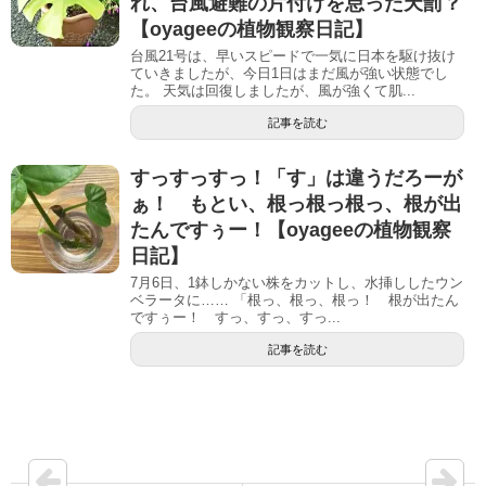
れ、台風避難の片付けを怠った天罰？
【oyageeの植物観察日記】
台風21号は、早いスピードで一気に日本を駆け抜け
ていきましたが、今日1日はまだ風が強い状態でし
た。 天気は回復しましたが、風が強くて肌...
記事を読む
すっすっすっ！「す」は違うだろーが
ぁ！ もとい、根っ根っ根っ、根が出
たんですぅー！【oyageeの植物観察
日記】
7月6日、1鉢しかない株をカットし、水挿ししたウン
ベラータに…… 「根っ、根っ、根っ！ 根が出たん
ですぅー！ すっ、すっ、すっ...
記事を読む