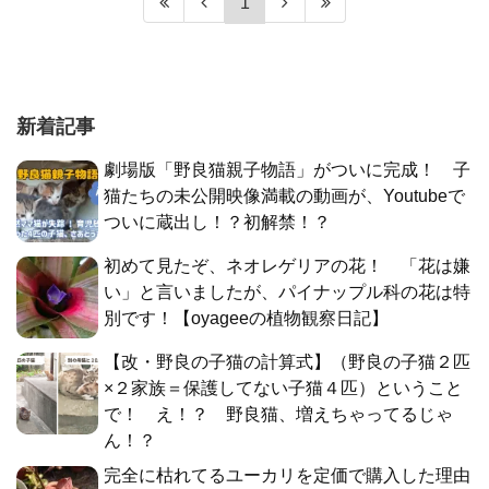
1
新着記事
劇場版「野良猫親子物語」がついに完成！ 子
猫たちの未公開映像満載の動画が、Youtubeで
ついに蔵出し！？初解禁！？
初めて見たぞ、ネオレゲリアの花！ 「花は嫌
い」と言いましたが、パイナップル科の花は特
別です！【oyageeの植物観察日記】
【改・野良の子猫の計算式】（野良の子猫２匹
×２家族＝保護してない子猫４匹）ということ
で！ え！？ 野良猫、増えちゃってるじゃ
ん！？
完全に枯れてるユーカリを定価で購入した理由