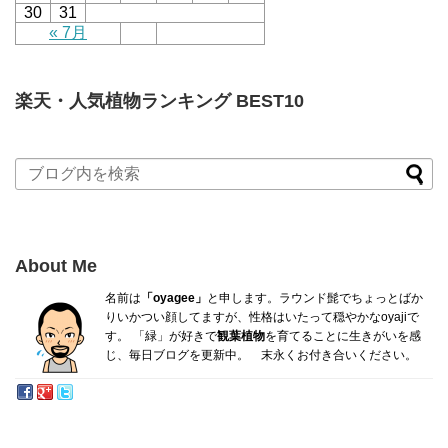
30
31
« 7月
楽天・人気植物ランキング BEST10
About Me
名前は
「oyagee」
と申します。ラウンド髭でちょっとばか
り
いかつい顔してますが、性格はいたって穏やかなoyajiで
す。
「緑」が好きで
観葉植物
を育てることに生きがいを感
じ、毎日ブログを更新中。 末永くお付き合いください。