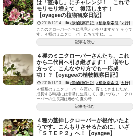
は「茎挿し」にチャレンジ！ これで
モリモリ増えて、復活します！
【oyageeの植物観察日記】
2018/12/14
植物観察日記
,
>植物別索引 [マ行]
ここのクローバーたちに見覚えがありますか？ そうで
す、４種のミニクローバーたちですね。 ...
記事を読む
４種のミニクローバーさんたち、これ
から二代目へ引き継ぎます！ 増やし
方って、こんなやり方でも一応成
功！？【oyageeの植物観察日記】
2018/11/13
植物観察日記
,
>植物別索引 [カ行]
４種類のミニクローバーを買い、育ててきましたが、
成長する時期には非常に生長して、扱いづらい… クロ
ーバーの生長期は春から夏の時...
記事を読む
４種の茎挿しクローバーが根付いたよ
うです。こんもりさせるために、いざ
「ＳＴＥＰ２」へ！【oyagee】