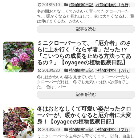
2018/7/10
植物観察日記
,
>植物別索引 [カ行]
冬の間おとなしくてかわいく育ってたクローバーた
ち… 暖かくなると暴れ出して、株は大きくなるわ、葉
は伸びまくるわ、かわい...
記事を読む
ミニクローバーって、「厄介者」のさ
らに上を行く「ならず者」だった !?
「こいつらの成長を止める方法ってあ
るの？」【oyageeの植物観察日記】
2018/5/20
植物観察日記
,
>植物別索引 [カ行]
冬にはかわいい姿を見せていたミニクローバーたち…
クローバーだけは、冬でも元気いっぱいな植物でし
た。 色は、パー...
記事を読む
冬はおとなしくて可愛い姿だったクロ
ーバーが、暖かくなると厄介者に大変
身！【oyageeの植物観察日記】
2018/3/29
植物観察日記
,
>植物別索引 [マ行]
ミニクローバーを去年から育ててます。 以前、自生し