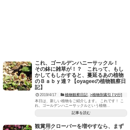
これ、ゴールデンハニーサックル！
その鉢に雑草が！？ これって、もし
かしてもしかすると、蔓延るあの植物
のＢａｂｙ達？【oyageeの植物観察日
記】
2019/4/17
植物観察日記
,
>植物別索引 [マ行]
本日は、新しい植物をご紹介します。 これです！ こ
れ、ゴールデンハニーサックルという植物...
記事を読む
観賞用クローバーを増やすなら、まず