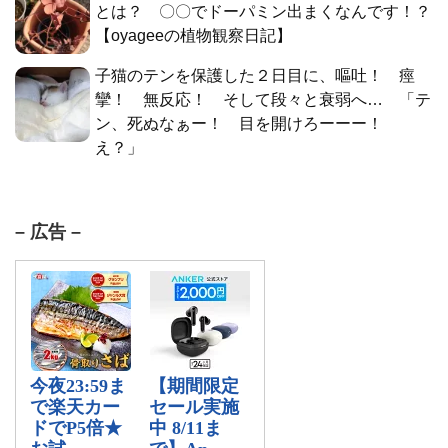
とは？ 〇〇でドーパミン出まくなんです！？
【oyageeの植物観察日記】
子猫のテンを保護した２日目に、嘔吐！ 痙
攣！ 無反応！ そして段々と衰弱へ… 「テ
ン、死ぬなぁー！ 目を開けろーーー！
え？」
– 広告 –