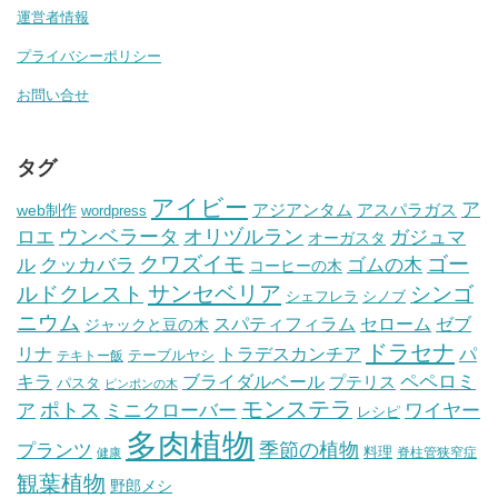
運営者情報
プライバシーポリシー
お問い合せ
タグ
アイビー
ア
アジアンタム
アスパラガス
web制作
wordpress
ウンベラータ
オリヅルラン
ガジュマ
ロエ
オーガスタ
クワズイモ
ゴー
ル
ゴムの木
クッカバラ
コーヒーの木
サンセベリア
ルドクレスト
シンゴ
シェフレラ
シノブ
ニウム
セローム
スパティフィラム
ゼブ
ジャックと豆の木
ドラセナ
トラデスカンチア
パ
リナ
テーブルヤシ
テキトー飯
ペペロミ
キラ
ブライダルベール
プテリス
パスタ
ピンポンの木
モンステラ
ポトス
ア
ワイヤー
ミニクローバー
レシピ
多肉植物
プランツ
季節の植物
料理
脊柱管狭窄症
健康
観葉植物
野郎メシ