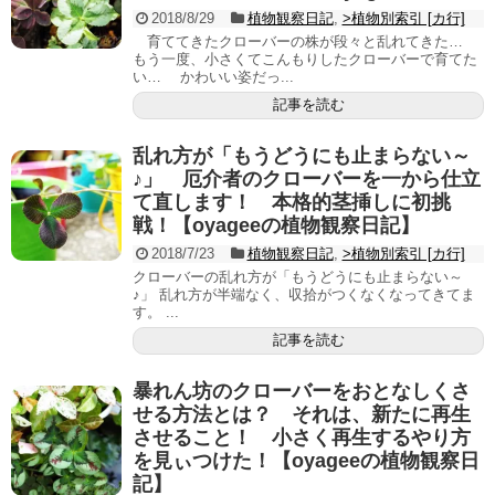
2018/8/29
植物観察日記
,
>植物別索引 [カ行]
育ててきたクローバーの株が段々と乱れてきた…
もう一度、小さくてこんもりしたクローバーで育てた
い… かわいい姿だっ...
記事を読む
乱れ方が「もうどうにも止まらない～
♪」 厄介者のクローバーを一から仕立
て直します！ 本格的茎挿しに初挑
戦！【oyageeの植物観察日記】
2018/7/23
植物観察日記
,
>植物別索引 [カ行]
クローバーの乱れ方が「もうどうにも止まらない～
♪」 乱れ方が半端なく、収拾がつくなくなってきてま
す。 ...
記事を読む
暴れん坊のクローバーをおとなしくさ
せる方法とは？ それは、新たに再生
させること！ 小さく再生するやり方
を見ぃつけた！【oyageeの植物観察日
記】