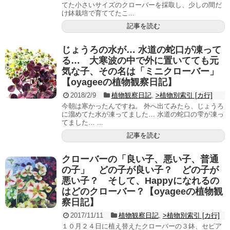
てた小さいサイズのクローバーを採取し、少しの間だ
け鉢栽培で育ててたこ...
記事を読む
じょうろの水が… 水道の蛇口が凍って
る… 大寒波の中で外に置いてても元
気な子、その名は「ミニクローバー」
【oyageeの植物観察日記】
2018/2/9
植物観察日記
,
>植物別索引 [カ行]
今朝は寒かったんですね。 外へ出てみたら、じょうろ
に溜めてた水が凍ってました… 水道の蛇口の雫が凍っ
てました… ...
記事を読む
クローバーの「良い子、悪い子、普通
の子」 どの子が良い子？ どの子が
悪い子？ そして、Happyになれるの
はどのクローバー？【oyageeの植物観
察日記】
2017/11/11
植物観察日記
,
>植物別索引 [カ行]
１０月２４日に植え替えたクローバーの３鉢、セピア