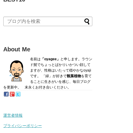
About Me
名前は
「oyagee」
と申します。ラウン
ド髭でちょっとばかり
いかつい顔して
ますが、性格はいたって穏やかなoyaji
です。
「緑」が好きで
観葉植物
を育て
ることに生きがいを感じ、毎日ブログ
を更新中。 末永くお付き合いください。
運営者情報
プライバシーポリシー