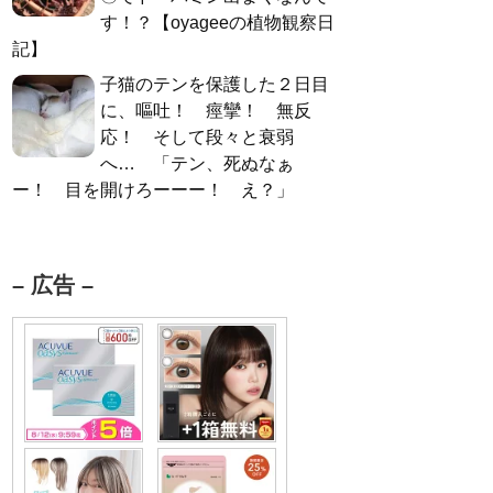
す！？【oyageeの植物観察日
記】
子猫のテンを保護した２日目
に、嘔吐！ 痙攣！ 無反
応！ そして段々と衰弱
へ… 「テン、死ぬなぁ
ー！ 目を開けろーーー！ え？」
– 広告 –