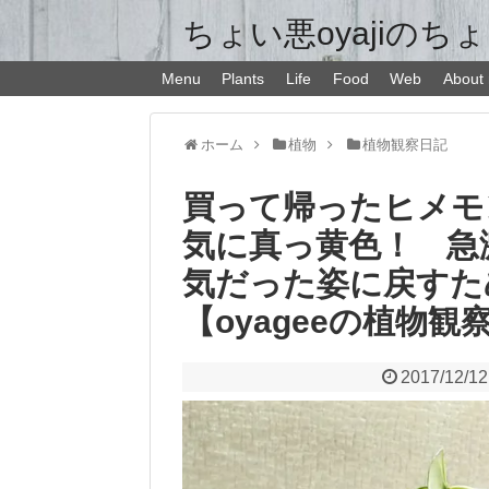
ちょい悪oyajiのち
Menu
Plants
Life
Food
Web
About
ホーム
植物
植物観察日記
買って帰ったヒメモ
気に真っ黄色！ 急
気だった姿に戻すた
【oyageeの植物観
2017/12/12