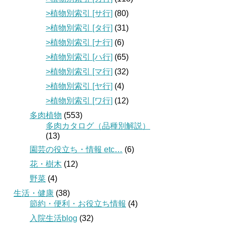
>植物別索引 [サ行]
(80)
>植物別索引 [タ行]
(31)
>植物別索引 [ナ行]
(6)
>植物別索引 [ハ行]
(65)
>植物別索引 [マ行]
(32)
>植物別索引 [ヤ行]
(4)
>植物別索引 [ワ行]
(12)
多肉植物
(553)
多肉カタログ（品種別解説）
(13)
園芸の役立ち・情報 etc…
(6)
花・樹木
(12)
野菜
(4)
生活・健康
(38)
節約・便利・お役立ち情報
(4)
入院生活blog
(32)