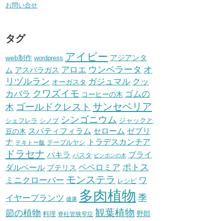
お問い合せ
タグ
アイビー
アジアンタ
web制作
wordpress
ウンベラータ
オ
アロエ
ム
アスパラガス
リヅルラン
ガジュマル
クッ
オーガスタ
クワズイモ
ゴムの
カバラ
コーヒーの木
サンセベリア
ゴールドクレスト
木
シンゴニウム
シェフレラ
シノブ
ジャックと
セローム
スパティフィラム
ゼブリ
豆の木
トラデスカンチア
ナ
テーブルヤシ
テキトー飯
ドラセナ
パキラ
ブライ
パスタ
ピンポンの木
ポトス
ペペロミア
ダルベール
プテリス
モンステラ
ワ
ミニクローバー
レシピ
多肉植物
イヤープランツ
季
健康
観葉植物
節の植物
野郎
料理
脊柱管狭窄症