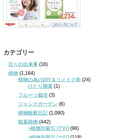
カテゴリー
日々の出来事
(16)
植物
(1,164)
植物の為のDIY＆リメイク術
(24)
ひとり開業
(1)
フルーツ栽培
(3)
ジャンクガーデン
(6)
植物観察日記
(1,080)
観葉植物
(442)
>植物別索引 [ア行]
(96)
>植物別索引 [カ行]
(118)