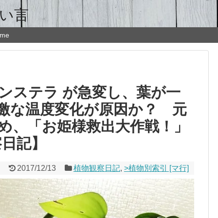
ょい言
 me
ンステラ が急変し、葉が一
激な温度変化が原因か？ 元
め、「お姫様救出大作戦！」
察日記】
2017/12/13
植物観察日記
,
>植物別索引 [マ行]