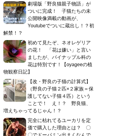
劇場版「野良猫親子物語」が
ついに完成！ 子猫たちの未
公開映像満載の動画が、
Youtubeでついに蔵出し！？初
解禁！？
初めて見たぞ、ネオレゲリア
の花！ 「花は嫌い」と言い
ましたが、パイナップル科の
花は特別です！【oyageeの植
物観察日記】
【改・野良の子猫の計算式】
（野良の子猫２匹×２家族＝保
護してない子猫４匹）という
ことで！ え！？ 野良猫、
増えちゃってるじゃん！？
完全に枯れてるユーカリを定
価で購入した理由とは？ 〇
〇でドーパミン出まくなんで