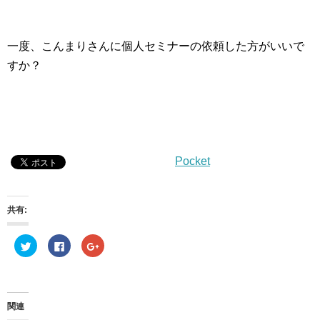
一度、こんまりさんに個人セミナーの依頼した方がいいで
すか？
Pocket
共有:
ク
F
ク
リ
a
リ
ッ
c
ッ
ク
e
ク
し
b
し
て
o
て
T
o
G
w
k
o
関連
i
で
o