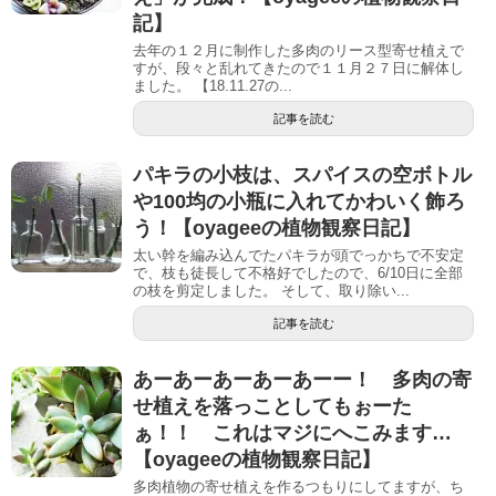
記】
去年の１２月に制作した多肉のリース型寄せ植えで
すが、段々と乱れてきたので１１月２７日に解体し
ました。 【18.11.27の...
記事を読む
パキラの小枝は、スパイスの空ボトル
や100均の小瓶に入れてかわいく飾ろ
う！【oyageeの植物観察日記】
太い幹を編み込んでたパキラが頭でっかちで不安定
で、枝も徒長して不格好でしたので、6/10日に全部
の枝を剪定しました。 そして、取り除い...
記事を読む
あーあーあーあーあーー！ 多肉の寄
せ植えを落っことしてもぉーた
ぁ！！ これはマジにへこみます…
【oyageeの植物観察日記】
多肉植物の寄せ植えを作るつもりにしてますが、ち