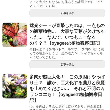
ょっと大掛かりなものを作ろうと計画中です。 クリ
スマス ver.ですね… ...
記事を読む
遮光シートが直撃したのは、一点もの
の観葉植物… 大事な天芽が欠けちゃ
った… なんで、いつもこーなる
の？？？【oyageeの植物観察日記】
今朝もまずは多肉パトロールです。 多肉を３段に積
んでる場所へ行くと、黒の遮光シートがぐちゃぐち
ゃになってました。 ...
記事を読む
多肉が超巨大化！ この原因はやっぱ
り土？ 誰か、巨大化する朧月と秋麗
を止めてください… それと不明のカ
ランコエも！【oyageeの植物観察日
記】
今、多肉はいろんな場所に置いており、完全放置し