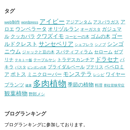
タグ
アイビー
ア
アジアンタム
アスパラガス
web制作
wordpress
ウンベラータ
オリヅルラン
ガジュマ
ロエ
オーガスタ
クワズイモ
ゴー
ル
ゴムの木
クッカバラ
コーヒーの木
サンセベリア
ルドクレスト
シンゴ
シェフレラ
シノブ
ニウム
セローム
スパティフィラム
ゼブ
ジャックと豆の木
ドラセナ
トラデスカンチア
パ
リナ
テーブルヤシ
テキトー飯
ペペロミ
キラ
ブライダルベール
プテリス
パスタ
ピンポンの木
モンステラ
ポトス
ア
ワイヤー
ミニクローバー
レシピ
多肉植物
プランツ
季節の植物
料理
脊柱管狭窄症
健康
観葉植物
野郎メシ
ブログランキング
ブログランキングに参加しております。