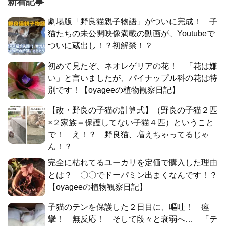
新着記事
劇場版「野良猫親子物語」がついに完成！ 子
猫たちの未公開映像満載の動画が、Youtubeで
ついに蔵出し！？初解禁！？
初めて見たぞ、ネオレゲリアの花！ 「花は嫌
い」と言いましたが、パイナップル科の花は特
別です！【oyageeの植物観察日記】
【改・野良の子猫の計算式】（野良の子猫２匹
×２家族＝保護してない子猫４匹）ということ
で！ え！？ 野良猫、増えちゃってるじゃ
ん！？
完全に枯れてるユーカリを定価で購入した理由
とは？ 〇〇でドーパミン出まくなんです！？
【oyageeの植物観察日記】
子猫のテンを保護した２日目に、嘔吐！ 痙
攣！ 無反応！ そして段々と衰弱へ… 「テ