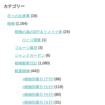
カテゴリー
日々の出来事
(16)
植物
(1,164)
植物の為のDIY＆リメイク術
(24)
ひとり開業
(1)
フルーツ栽培
(3)
ジャンクガーデン
(6)
植物観察日記
(1,080)
観葉植物
(442)
>植物別索引 [ア行]
(96)
>植物別索引 [カ行]
(118)
>植物別索引 [サ行]
(80)
>植物別索引 [タ行]
(31)