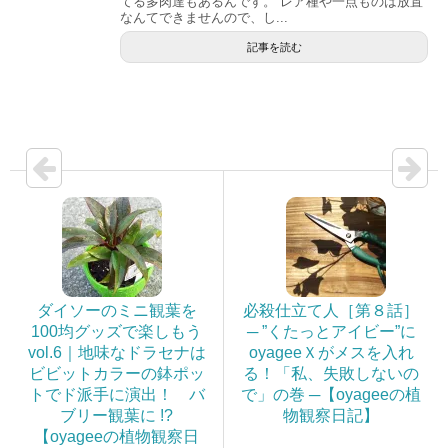
てる多肉達もあるんです。 レア種や一点ものは放置
なんてできませんので、し...
記事を読む
ダイソーのミニ観葉を
必殺仕立て人［第８話］
100均グッズで楽しもう
─ ”くたっとアイビー”に
vol.6｜地味なドラセナは
oyageeＸがメスを入れ
ビビットカラーの鉢ポッ
る！「私、失敗しないの
トでド派手に演出！ バ
で」の巻 ─【oyageeの植
ブリー観葉に !?
物観察日記】
【oyageeの植物観察日