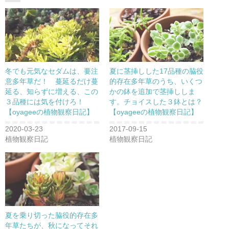
t
共
g
t
有
l
e
す
e
r
る
+
で
に
で
共
は
共
有
ク
有
(
リ
(
新
ッ
新
し
ク
し
い
し
い
ウ
て
ウ
冬でも元気なセダムは、要注
夏に茎挿しした17品種の脇役
ィ
く
ィ
ン
だ
ン
意多年草だ！ 蔓延るだけ蔓
的存在多年草のうち、いくつ
ド
さ
ド
延る、知らずに増える、この
かの鉢を追加で茎挿ししま
ウ
い
ウ
で
(
で
３品種には気を付けろ！
す。チョイスした３鉢とは？
開
新
開
き
し
き
【oyageeの植物観察日記】
【oyageeの植物観察日記】
ま
い
ま
す
ウ
す
)
ィ
)
2020-03-23
2017-09-15
ン
植物観察日記
植物観察日記
ド
ウ
で
開
き
ま
す
)
夏を乗り切った脇役的存在多
年草たちが、秋になってそれ