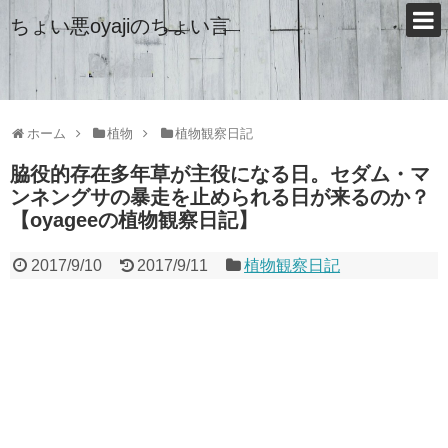
ちょい悪oyajiのちょい言
ホーム
植物
植物観察日記
脇役的存在多年草が主役になる日。セダム・マ
ンネングサの暴走を止められる日が来るのか？
【oyageeの植物観察日記】
2017/9/10
2017/9/11
植物観察日記