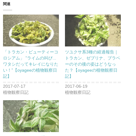
w
k
o
関連
i
で
o
t
共
g
t
有
l
e
す
e
r
る
+
で
に
で
共
は
共
有
ク
有
(
リ
(
新
ッ
新
し
ク
し
い
し
い
ウ
て
ウ
「トラカン・ビューティーコ
ツユクサ系3種の経過報告｜
ィ
く
ィ
ン
だ
ン
ロシアム」 ”ライムの叫び...
トラカン、ゼブリナ、ブラベ
ド
さ
ド
ワタシだってキレイになりた
ーのその後の姿はどうなっ
ウ
い
ウ
で
(
で
い！”【oyageeの植物観察日
た？【oyageeの植物観察日
開
新
開
き
し
き
記】
記】
ま
い
ま
す
ウ
す
)
ィ
)
2017-07-17
2017-06-19
ン
植物観察日記
植物観察日記
ド
ウ
で
開
き
ま
す
)