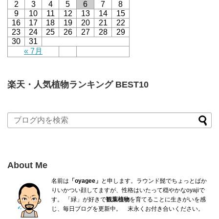
2
3
4
5
6
7
8
9
10
11
12
13
14
15
16
17
18
19
20
21
22
23
24
25
26
27
28
29
30
31
« 7月
楽天・人気植物ランキング BEST10
About Me
名前は
「oyagee」
と申します。ラウンド髭でちょっとばか
り
いかつい顔してますが、性格はいたって穏やかなoyajiで
す。
「緑」が好きで
観葉植物
を育てることに生きがいを感
じ、毎日ブログを更新中。 末永くお付き合いください。