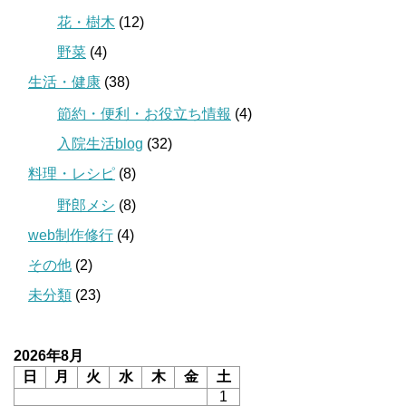
花・樹木
(12)
野菜
(4)
生活・健康
(38)
節約・便利・お役立ち情報
(4)
入院生活blog
(32)
料理・レシピ
(8)
野郎メシ
(8)
web制作修行
(4)
その他
(2)
未分類
(23)
2026年8月
日
月
火
水
木
金
土
1