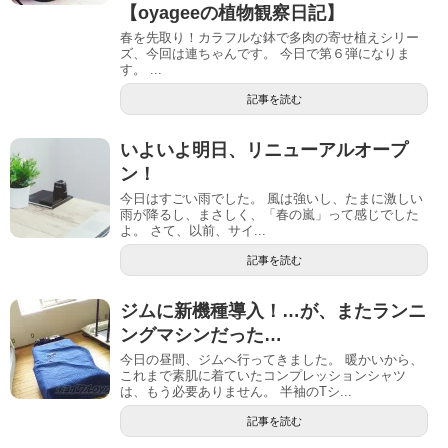
【oyageeの植物観察日記】
春を先取り！カラフルな鉢で多肉の寄せ植えシリー
ズ、今回は連ちゃんです。 今日で第６弾になりま
す。 ...
記事を読む
いよいよ明日、リニューアルオープ
ン！
今日はすごい雨でした。 風は強いし、たまに激しい
雨が降るし、まさしく、「春の嵐」って感じでした
よ。 さて、以前、サイ...
記事を読む
ジムに新機種導入！…が、またランニ
ングマシンだった…
今日の昼間、ジムへ行ってきました。 暖かいから、
これまで素肌に着ていたコンプレッションシャツ
は、もう必要ありません。 半袖のTシ...
記事を読む