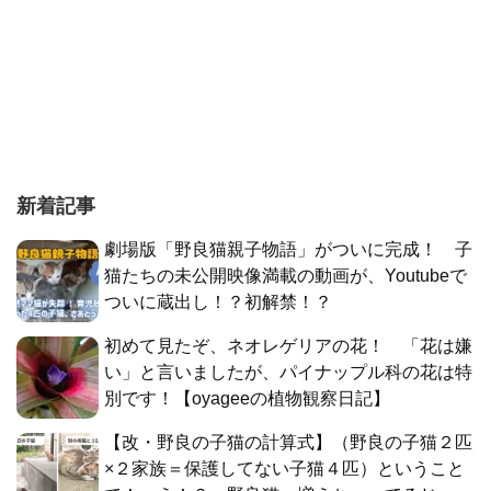
新着記事
劇場版「野良猫親子物語」がついに完成！ 子
猫たちの未公開映像満載の動画が、Youtubeで
ついに蔵出し！？初解禁！？
初めて見たぞ、ネオレゲリアの花！ 「花は嫌
い」と言いましたが、パイナップル科の花は特
別です！【oyageeの植物観察日記】
【改・野良の子猫の計算式】（野良の子猫２匹
×２家族＝保護してない子猫４匹）ということ