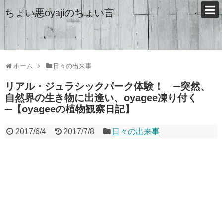
ちょい悪oyajiのちょい言
ホーム
日々の出来事
リアル・ジュラシックパーク体験！ ─突然、
自然界の生き物に出逢い、oyagee凍り付く
─【oyageeの植物観察日記】
2017/6/4
2017/7/8
日々の出来事