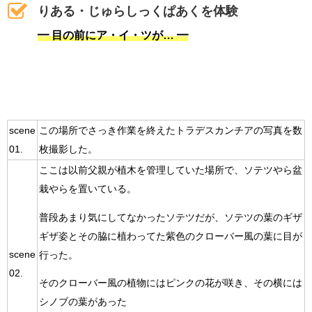
りある・じゅらしっくぱあくを体験
━ 目の前にア・イ・ツが… ━
scene
この場所でさっき作業を終えたトラデスカンチアの写真を数
01.
枚撮影した。
ここは以前父親が植木を管理していた場所で、ソテツやら盆
栽やらを置いている。
普段あまり気にしてなかったソテツだが、ソテツの葉のギザ
ギザ姿とその脇に植わってた紫色のクローバー風の葉に目が
scene
行った。
02.
そのクローバー風の植物にはピンクの花が咲き、その横には
シノブの葉があった