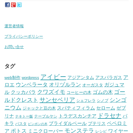
運営者情報
プライバシーポリシー
お問い合せ
タグ
アイビー
ア
アジアンタム
アスパラガス
web制作
wordpress
ウンベラータ
オリヅルラン
ガジュマ
ロエ
オーガスタ
クワズイモ
ゴー
ル
ゴムの木
クッカバラ
コーヒーの木
サンセベリア
ルドクレスト
シンゴ
シェフレラ
シノブ
ニウム
セローム
スパティフィラム
ゼブ
ジャックと豆の木
ドラセナ
トラデスカンチア
パ
リナ
テーブルヤシ
テキトー飯
ペペロミ
キラ
ブライダルベール
プテリス
パスタ
ピンポンの木
モンステラ
ポトス
ア
ワイヤー
ミニクローバー
レシピ