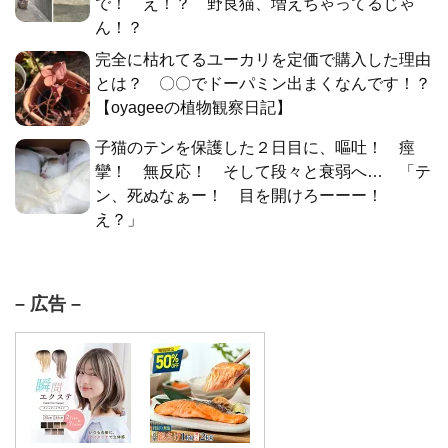
で！ え！？ 野良猫、増えちゃってるじゃ
ん！？
完全に枯れてるユーカリを定価で購入した理由
とは？ 〇〇でドーパミン出まくなんです！？
【oyageeの植物観察日記】
子猫のテンを保護した２日目に、嘔吐！ 痙
攣！ 無反応！ そして段々と衰弱へ… 「テ
ン、死ぬなぁー！ 目を開けろーーー！
え？」
– 広告 –