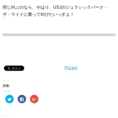
同じ叫ぶのなら、やはり、USJのジュラシックパーク・
ザ・ライドに乗って叫びたいっすよ！
Pocket
共有:
ク
F
ク
リ
a
リ
ッ
c
ッ
ク
e
ク
し
b
し
て
o
て
T
o
G