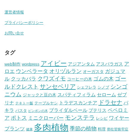
運営者情報
プライバシーポリシー
お問い合せ
タグ
アイビー
ア
アジアンタム
アスパラガス
web制作
wordpress
ウンベラータ
オリヅルラン
ガジュマ
ロエ
オーガスタ
クワズイモ
ゴー
ル
ゴムの木
クッカバラ
コーヒーの木
サンセベリア
ルドクレスト
シンゴ
シェフレラ
シノブ
ニウム
セローム
スパティフィラム
ゼブ
ジャックと豆の木
ドラセナ
トラデスカンチア
パ
リナ
テーブルヤシ
テキトー飯
ペペロミ
キラ
ブライダルベール
プテリス
パスタ
ピンポンの木
モンステラ
ポトス
ア
ワイヤー
ミニクローバー
レシピ
多肉植物
プランツ
季節の植物
料理
脊柱管狭窄症
健康