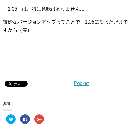
「1.05」は、特に意味はありません…
微妙なバージョンアップってことで、1.05になっただけで
すから（笑）
Pocket
共有:
ク
F
ク
リ
a
リ
ッ
c
ッ
ク
e
ク
し
b
し