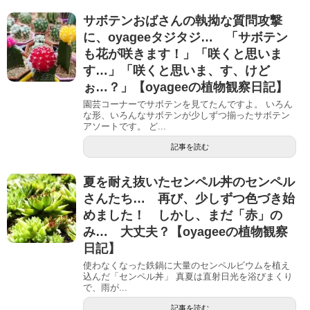
サボテンおばさんの執拗な質問攻撃
に、oyageeタジタジ… 「サボテン
も花が咲きます！」「咲くと思いま
す…」「咲くと思いま、す、けど
ぉ…？」【oyageeの植物観察日記】
園芸コーナーでサボテンを見てたんですよ。 いろん
な形、いろんなサボテンが少しずつ揃ったサボテン
アソートです。 ど...
記事を読む
夏を耐え抜いたセンペル丼のセンペル
さんたち… 再び、少しずつ色づき始
めました！ しかし、まだ「赤」の
み… 大丈夫？【oyageeの植物観察
日記】
使わなくなった鉄鍋に大量のセンペルビウムを植え
込んだ「センペル丼」 真夏は直射日光を浴びまくり
で、雨が...
記事を読む