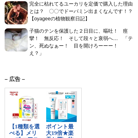
完全に枯れてるユーカリを定価で購入した理由
とは？ 〇〇でドーパミン出まくなんです！？
【oyageeの植物観察日記】
子猫のテンを保護した２日目に、嘔吐！ 痙
攣！ 無反応！ そして段々と衰弱へ… 「テ
ン、死ぬなぁー！ 目を開けろーーー！
え？」
– 広告 –