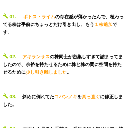
01.
ポトス・ライム
の存在感が薄かったんで、植わっ
てる株は手前にちょっとだけ引き出し、もう
１株追加
で
す。
02.
アキランサス
の株同士が密集しすぎて詰まってま
したので、余裕を持たせるために株と株の間に空間を持た
せるために
少し引き離しました
。
03.
斜めに倒れてた
コバンノキ
を
真っ直ぐ
に修正しま
した。