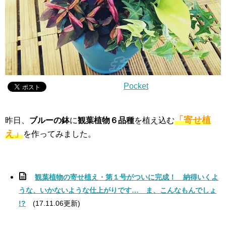
Pocket
「寄せ植
昨日、
ブルーの鉢
に
観葉植物６品種
を植え込む
え」
を作ってみました。
観葉植物の寄せ植え・第１号がついに完成！ 納得いくよ
うな、いかないような仕上がりです… ま、こんなもんでしょ
!?
(17.11.06更新)