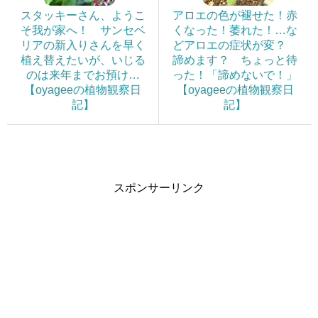
スタッキーさん、ようこ
アロエの色が褪せた！赤
そ我が家へ！ サンセベ
くなった！萎れた！…な
リアの新入りさんを早く
どアロエの症状が変？
植え替えたいが、いじる
諦めます？ ちょっと待
のは来年までお預け…
った！「諦めないで！」
【oyageeの植物観察日
【oyageeの植物観察日
記】
記】
スポンサーリンク