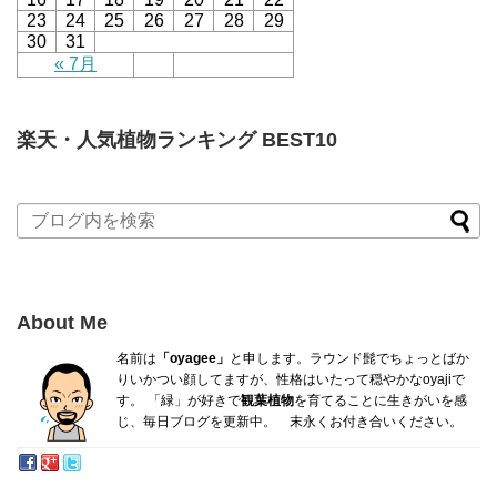
23
24
25
26
27
28
29
30
31
« 7月
楽天・人気植物ランキング BEST10
About Me
名前は
「oyagee」
と申します。ラウンド髭でちょっとばか
り
いかつい顔してますが、性格はいたって穏やかなoyajiで
す。
「緑」が好きで
観葉植物
を育てることに生きがいを感
じ、毎日ブログを更新中。 末永くお付き合いください。