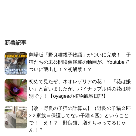
新着記事
劇場版「野良猫親子物語」がついに完成！ 子
猫たちの未公開映像満載の動画が、Youtubeで
ついに蔵出し！？初解禁！？
初めて見たぞ、ネオレゲリアの花！ 「花は嫌
い」と言いましたが、パイナップル科の花は特
別です！【oyageeの植物観察日記】
【改・野良の子猫の計算式】（野良の子猫２匹
×２家族＝保護してない子猫４匹）ということ
で！ え！？ 野良猫、増えちゃってるじゃ
ん！？