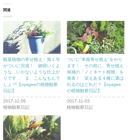
て
o
て
T
o
G
w
k
o
関連
i
で
o
t
共
g
t
有
l
e
す
e
r
る
+
で
に
で
共
は
共
有
ク
有
(
リ
(
新
ッ
新
し
ク
し
い
し
い
ウ
て
ウ
観葉植物の寄せ植え・第１号
ついに”本格寄せ植え”をやり
ィ
く
ィ
ン
だ
ン
がついに完成！ 納得いくよ
ます！ その前に、寄せ植え
ド
さ
ド
うな、いかないような仕上が
候補の「ノミネート植物」を
ウ
い
ウ
で
(
で
りです… ま、こんなもんで
発表！ 栄えある４種に選ば
開
新
開
き
し
き
しょ !?【oyageeの植物観察
れるのはどれだ？【oyagee
ま
い
ま
日記】
の植物観察日記】
す
ウ
す
)
ィ
)
ン
2017-11-05
2017-11-03
ド
ウ
植物観察日記
植物観察日記
で
開
き
ま
す
)