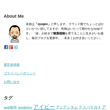
About Me
名前は
「oyagee」
と申します。ラウンド髭でちょっとばか
り
いかつい顔してますが、性格はいたって穏やかなoyajiで
す。
「緑」が好きで
観葉植物
を育てることに生きがいを感
じ、毎日ブログを更新中。 末永くお付き合いください。
運営者情報
プライバシーポリシー
お問い合せ
タグ
アイビー
ア
アジアンタム
アスパラガス
web制作
wordpress