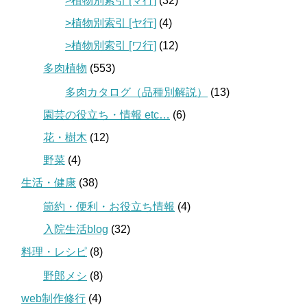
>植物別索引 [マ行]
(32)
>植物別索引 [ヤ行]
(4)
>植物別索引 [ワ行]
(12)
多肉植物
(553)
多肉カタログ（品種別解説）
(13)
園芸の役立ち・情報 etc…
(6)
花・樹木
(12)
野菜
(4)
生活・健康
(38)
節約・便利・お役立ち情報
(4)
入院生活blog
(32)
料理・レシピ
(8)
野郎メシ
(8)
web制作修行
(4)