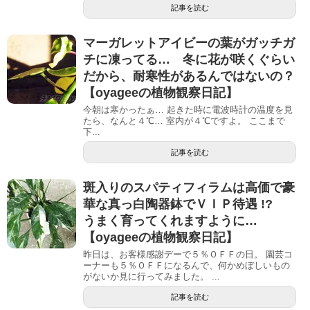
記事を読む
マーガレットアイビーの葉がガッチガ
チに凍ってる… 冬に花が咲くぐらい
だから、耐寒性があるんではないの？
【oyageeの植物観察日記】
今朝は寒かったぁ… 起きた時に電波時計の温度を見
たら、なんと４℃… 室内が４℃ですよ。 ここまで
下...
記事を読む
斑入りのスパティフィラムは高価で豪
華な真っ白陶器鉢でＶＩＰ待遇 !?
うまく育ってくれますように…
【oyageeの植物観察日記】
昨日は、お客様感謝デーで５％ＯＦＦの日。 園芸コ
ーナーも５％ＯＦＦになるんで、何かめぼしいもの
がないか見に行ってみました。 ...
記事を読む