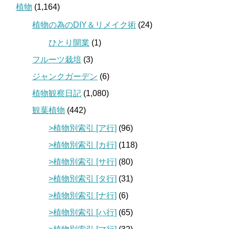
植物
(1,164)
植物の為のDIY＆リメイク術
(24)
ひとり開業
(1)
フルーツ栽培
(3)
ジャンクガーデン
(6)
植物観察日記
(1,080)
観葉植物
(442)
>植物別索引 [ア行]
(96)
>植物別索引 [カ行]
(118)
>植物別索引 [サ行]
(80)
>植物別索引 [タ行]
(31)
>植物別索引 [ナ行]
(6)
>植物別索引 [ハ行]
(65)