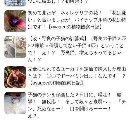
ついに蔵出し！？初解禁！？
初めて見たぞ、ネオレゲリアの花！ 「花は嫌
い」と言いましたが、パイナップル科の花は特
別です！【oyageeの植物観察日記】
【改・野良の子猫の計算式】（野良の子猫２匹
×２家族＝保護してない子猫４匹）ということ
で！ え！？ 野良猫、増えちゃってるじゃ
ん！？
完全に枯れてるユーカリを定価で購入した理由
とは？ 〇〇でドーパミン出まくなんです！？
【oyageeの植物観察日記】
子猫のテンを保護した２日目に、嘔吐！ 痙
攣！ 無反応！ そして段々と衰弱へ… 「テ
ン、死ぬなぁー！ 目を開けろーーー！
え？」