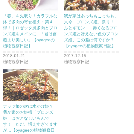
新
ッ
新
し
ク
し
い
し
い
ウ
て
ウ
「春」を先取り！カラフルな
我が家はあっちもこっちも、
ィ
く
ィ
ン
だ
ン
鉢で多肉の寄せ植え・第４
只今「ブロンズ姫」祭り！
ド
さ
ド
弾！｜ロゼッタ風多肉とブロ
ふとギモン... 赤くなるブロ
ウ
い
ウ
で
(
で
ンズ姫をメインに...「君は薔
ンズ姫と冴えない色のブロン
開
新
開
き
し
き
薇より美しい」【oyageeの
ズ姫、この差は何ですか？
ま
い
ま
植物観察日記】
【oyageeの植物観察日記】
す
ウ
す
)
ィ
)
ン
2018-01-21
2017-12-15
ド
ウ
植物観察日記
植物観察日記
で
開
き
ま
す
)
ナッツ姫の次は水かけ姫？
我が家のお姫様「ブロンズ
姫」はおとなしいもんで
す！ ただ、増えすぎてます
が…【oyageeの植物観察日