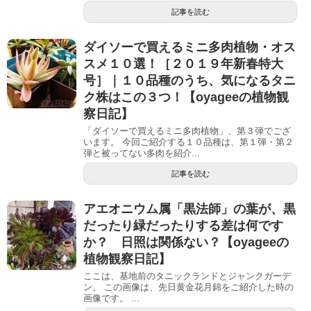
記事を読む
ダイソーで買えるミニ多肉植物・オス
スメ１０選！［２０１９年新春特大
号］｜１０品種のうち、気になるタニ
ク株はこの３つ！【oyageeの植物観
察日記】
「ダイソーで買えるミニ多肉植物」、第３弾でござ
います。 今回ご紹介する１０品種は、第１弾・第２
弾と被ってない多肉を紹介...
記事を読む
アエオニウム属「黒法師」の葉が、黒
だったり緑だったりする差は何です
か？ 日照は関係ない？【oyageeの
植物観察日記】
ここは、基地前のタニックランドとジャンクガーデ
ン。 この画像は、先日黄金花月錦をご紹介した時の
画像です。 ...