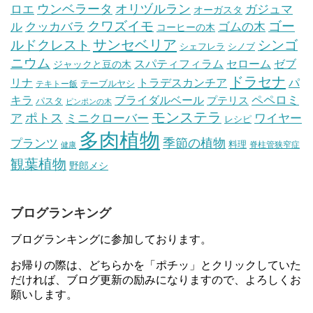
ウンベラータ
オリヅルラン
ガジュマ
ロエ
オーガスタ
クワズイモ
ゴー
ル
ゴムの木
クッカバラ
コーヒーの木
サンセベリア
ルドクレスト
シンゴ
シェフレラ
シノブ
ニウム
セローム
スパティフィラム
ゼブ
ジャックと豆の木
ドラセナ
トラデスカンチア
パ
リナ
テーブルヤシ
テキトー飯
ペペロミ
キラ
ブライダルベール
プテリス
パスタ
ピンポンの木
モンステラ
ポトス
ア
ワイヤー
ミニクローバー
レシピ
多肉植物
プランツ
季節の植物
料理
脊柱管狭窄症
健康
観葉植物
野郎メシ
ブログランキング
ブログランキングに参加しております。
お帰りの際は、どちらかを「ポチッ」とクリックしていた
だければ、ブログ更新の励みになりますので、よろしくお
願いします。