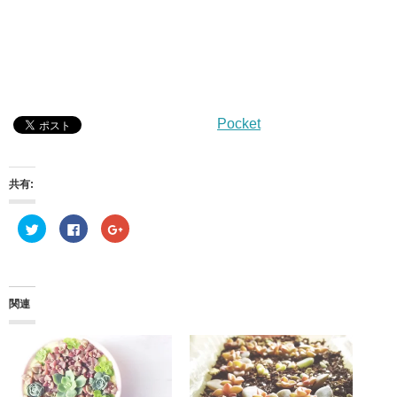
Pocket
共有:
ク
F
ク
リ
a
リ
ッ
c
ッ
ク
e
ク
し
b
し
て
o
て
T
o
G
w
k
o
関連
i
で
o
t
共
g
t
有
l
e
す
e
r
る
+
で
に
で
共
は
共
有
ク
有
(
リ
(