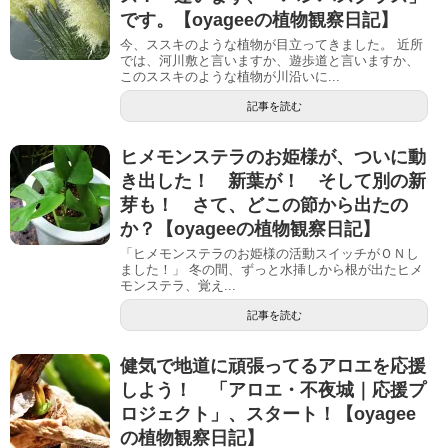
です。【oyageeの植物観察日記】
今、ススキのような植物が目立ってきました。 近所
では、河川敷と言いますか、遊歩道と言いますか、
このススキのような植物が川沿いに...
記事を読む
ヒメモンステラのお姫様が、ついに動
き出した！ 新葉が！ そして別の新
芽も！ さて、どこの節から出たの
か？【oyageeの植物観察日記】
「ヒメモンステラのお姫様の活動スイッチがＯＮし
ました！」 冬の間、ずっと水挿しから根が出たヒメ
モンステラ、覚え...
記事を読む
健気で地道に頑張ってるアロエを応援
しよう！ 「アロエ・不夜城｜応援プ
ロジェクト」、スタート！【oyagee
の植物観察日記】