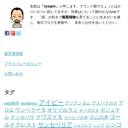
名前は
「oyagee」
と申します。ラウンド髭でちょっとばか
り
いかつい顔してますが、性格はいたって穏やかなoyajiで
す。
「緑」が好きで
観葉植物
を育てることに生きがいを感
じ、毎日ブログを更新中。 末永くお付き合いください。
運営者情報
プライバシーポリシー
お問い合せ
タグ
アイビー
ア
アジアンタム
アスパラガス
web制作
wordpress
ウンベラータ
オリヅルラン
ガジュマ
ロエ
オーガスタ
クワズイモ
ゴー
ル
ゴムの木
クッカバラ
コーヒーの木
サンセベリア
ルドクレスト
シンゴ
シェフレラ
シノブ