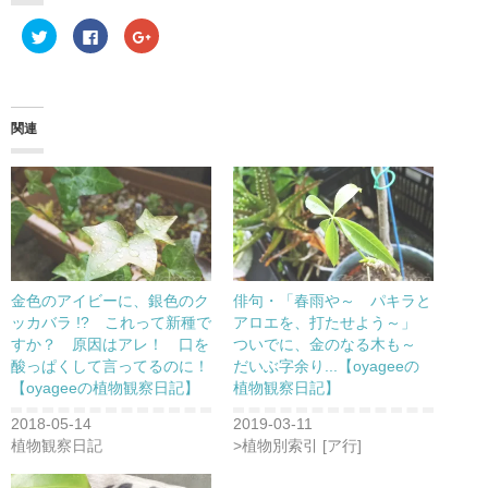
ク
F
ク
リ
a
リ
ッ
c
ッ
ク
e
ク
し
b
し
て
o
て
T
o
G
w
k
o
関連
i
で
o
t
共
g
t
有
l
e
す
e
r
る
+
で
に
で
共
は
共
有
ク
有
(
リ
(
新
ッ
新
し
ク
し
い
し
い
ウ
て
ウ
金色のアイビーに、銀色のク
俳句・「春雨や～ パキラと
ィ
く
ィ
ン
だ
ン
ッカバラ !? これって新種で
アロエを、打たせよう～」
ド
さ
ド
すか？ 原因はアレ！ 口を
ついでに、金のなる木も～
ウ
い
ウ
で
(
で
酸っぱくして言ってるのに！
だいぶ字余り...【oyageeの
開
新
開
き
し
き
【oyageeの植物観察日記】
植物観察日記】
ま
い
ま
す
ウ
す
)
ィ
)
2018-05-14
2019-03-11
ン
植物観察日記
>植物別索引 [ア行]
ド
ウ
で