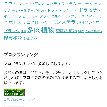
ニウム
セローム
スパティフィラム
ゼブ
ジャックと豆の木
ドラセナ
トラデスカンチア
パ
リナ
テーブルヤシ
テキトー飯
ペペロミ
キラ
ブライダルベール
プテリス
パスタ
ピンポンの木
モンステラ
ポトス
ア
ワイヤー
ミニクローバー
レシピ
多肉植物
プランツ
季節の植物
料理
脊柱管狭窄症
健康
観葉植物
野郎メシ
ブログランキング
ブログランキングに参加しております。
お帰りの際は、どちらかを「ポチッ」とクリックしていた
だければ、ブログ更新の励みになりますので、よろしくお
願いします。
人気ブログランキング