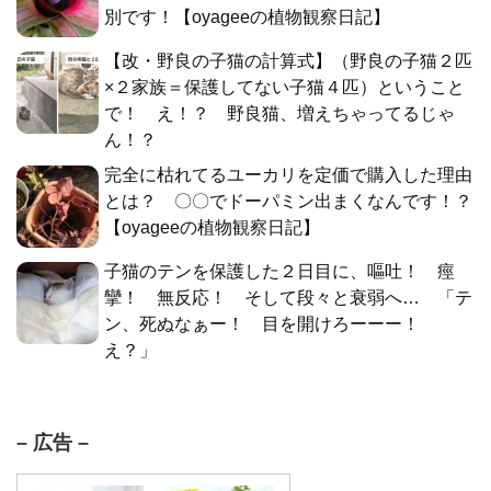
別です！【oyageeの植物観察日記】
【改・野良の子猫の計算式】（野良の子猫２匹
×２家族＝保護してない子猫４匹）ということ
で！ え！？ 野良猫、増えちゃってるじゃ
ん！？
完全に枯れてるユーカリを定価で購入した理由
とは？ 〇〇でドーパミン出まくなんです！？
【oyageeの植物観察日記】
子猫のテンを保護した２日目に、嘔吐！ 痙
攣！ 無反応！ そして段々と衰弱へ… 「テ
ン、死ぬなぁー！ 目を開けろーーー！
え？」
– 広告 –