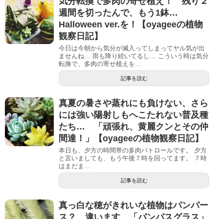
気分転換で多肉の寄せ植え！ 残り２
週間を切ったんで、もう1鉢…
Halloween ver.を！【oyageeの植物
観察日記】
今日は今朝から気分が滅入ってしまってヤル気が出
ませんね… 雨も降り続いてるし… こういう時は気分
転換で、多肉の寄せ植えを...
記事を読む
真夏の暑さや蒸れにも負けない、さら
には強い陽射しもへこたれない普及種
たち… 「頑張れ、黄麗クンとその仲
間達！」【oyageeの植物観察日記】
本日も、夕方の時間帯の多肉パトロールです。 夕方
と言いましても、もう午後７時を回ってます。 ７時
はまだま...
記事を読む
真っ白な穂がきれいな植物はパンパー
ス？ 違います、「パンパスグラス」