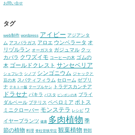
お問い合せ
タグ
アイビー
アジアンタ
web制作
wordpress
ウンベラータ
オ
アロエ
ム
アスパラガス
リヅルラン
ガジュマル
クッ
オーガスタ
クワズイモ
ゴムの
カバラ
コーヒーの木
サンセベリア
ゴールドクレスト
木
シンゴニウム
シェフレラ
シノブ
ジャックと
セローム
スパティフィラム
ゼブリ
豆の木
トラデスカンチア
ナ
テーブルヤシ
テキトー飯
ドラセナ
パキラ
ブライ
パスタ
ピンポンの木
ポトス
ペペロミア
ダルベール
プテリス
モンステラ
ワ
ミニクローバー
レシピ
多肉植物
イヤープランツ
季
健康
観葉植物
節の植物
野郎
料理
脊柱管狭窄症