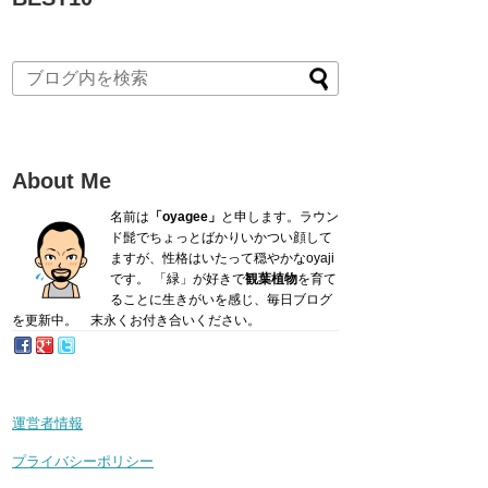
About Me
名前は
「oyagee」
と申します。ラウン
ド髭でちょっとばかり
いかつい顔して
ますが、性格はいたって穏やかなoyaji
です。
「緑」が好きで
観葉植物
を育て
ることに生きがいを感じ、毎日ブログ
を更新中。 末永くお付き合いください。
運営者情報
プライバシーポリシー