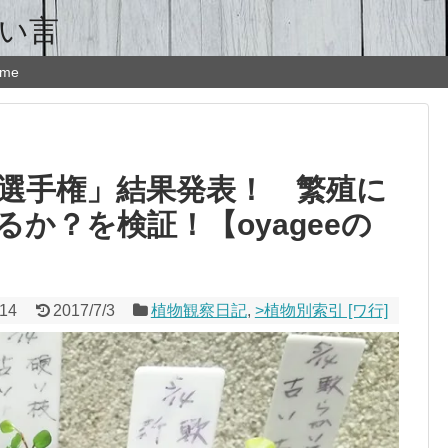
ょい言
 me
選手権」結果発表！ 繁殖に
か？を検証！【oyageeの
/14
2017/7/3
植物観察日記
,
>植物別索引 [ワ行]