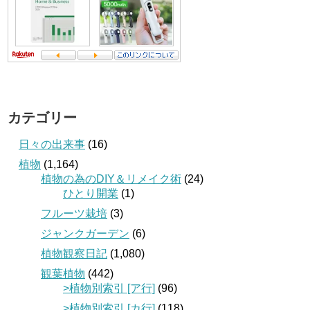
カテゴリー
日々の出来事
(16)
植物
(1,164)
植物の為のDIY＆リメイク術
(24)
ひとり開業
(1)
フルーツ栽培
(3)
ジャンクガーデン
(6)
植物観察日記
(1,080)
観葉植物
(442)
>植物別索引 [ア行]
(96)
>植物別索引 [カ行]
(118)