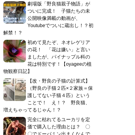
劇場版「野良猫親子物語」が
ついに完成！ 子猫たちの未
公開映像満載の動画が、
Youtubeでついに蔵出し！？初
解禁！？
初めて見たぞ、ネオレゲリア
の花！ 「花は嫌い」と言い
ましたが、パイナップル科の
花は特別です！【oyageeの植
物観察日記】
【改・野良の子猫の計算式】
（野良の子猫２匹×２家族＝保
護してない子猫４匹）という
ことで！ え！？ 野良猫、
増えちゃってるじゃん！？
完全に枯れてるユーカリを定
価で購入した理由とは？ 〇
〇でドーパミン出まくなんで