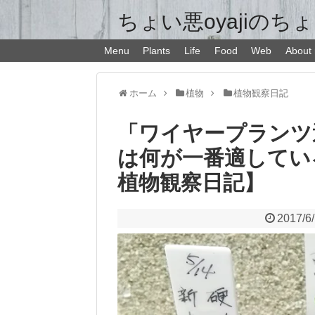
ちょい悪oyajiのち
Menu
Plants
Life
Food
Web
About
ホーム
植物
植物観察日記
「ワイヤープランツ
は何が一番適している
植物観察日記】
2017/6