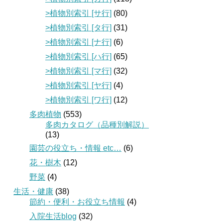
>植物別索引 [サ行]
(80)
>植物別索引 [タ行]
(31)
>植物別索引 [ナ行]
(6)
>植物別索引 [ハ行]
(65)
>植物別索引 [マ行]
(32)
>植物別索引 [ヤ行]
(4)
>植物別索引 [ワ行]
(12)
多肉植物
(553)
多肉カタログ（品種別解説）
(13)
園芸の役立ち・情報 etc…
(6)
花・樹木
(12)
野菜
(4)
生活・健康
(38)
節約・便利・お役立ち情報
(4)
入院生活blog
(32)