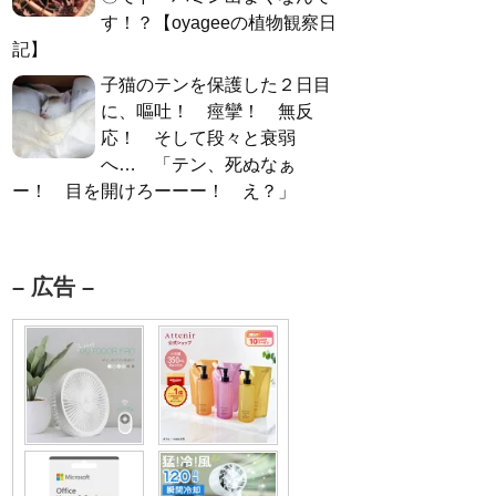
す！？【oyageeの植物観察日
記】
子猫のテンを保護した２日目
に、嘔吐！ 痙攣！ 無反
応！ そして段々と衰弱
へ… 「テン、死ぬなぁ
ー！ 目を開けろーーー！ え？」
– 広告 –