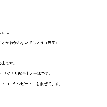
した…
ことかわかんないでしょう（苦笑）
の土です。
eオリジナル配合土と一緒です。
１：ココヤシピート１を混ぜてます。