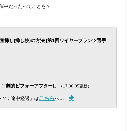
催中だったってことを？
挿し(挿し枝)の方法 [第1回ワイヤープランツ選手
！[劇的ビフォーアフター]」
（17.06.05更新）
こちら
ンツ：途中経過」
は
へ…