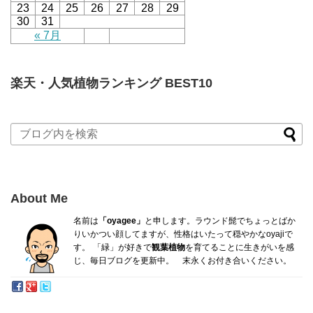
23
24
25
26
27
28
29
30
31
« 7月
楽天・人気植物ランキング BEST10
About Me
名前は
「oyagee」
と申します。ラウンド髭でちょっとばか
り
いかつい顔してますが、性格はいたって穏やかなoyajiで
す。
「緑」が好きで
観葉植物
を育てることに生きがいを感
じ、毎日ブログを更新中。 末永くお付き合いください。