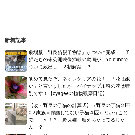
新着記事
劇場版「野良猫親子物語」がついに完成！ 子
猫たちの未公開映像満載の動画が、Youtubeで
ついに蔵出し！？初解禁！？
初めて見たぞ、ネオレゲリアの花！ 「花は嫌
い」と言いましたが、パイナップル科の花は特
別です！【oyageeの植物観察日記】
【改・野良の子猫の計算式】（野良の子猫２匹
×２家族＝保護してない子猫４匹）ということ
で！ え！？ 野良猫、増えちゃってるじゃ
ん！？