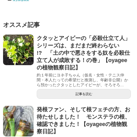
オススメ記事
クタッとアイビーの「必殺仕立て人」
シリーズは、まだまだ終わらない
!? 「土の中で悪さをする奴を必殺仕
立て人が成敗する！の巻」【oyagee
の植物観察日記】
約１年前にヨネ子ちゃん（仮名・女性・テニス仲
間・本人たっての希望だと推測し、年齢非公開）か
ら預かったクタッとしたアイビーが、そろそろ...
記事を読む
発根ファン、そして根フェチの方、お
待たせしました！ モンステラの根、
確認できました！【oyageeの植物観
察日記】