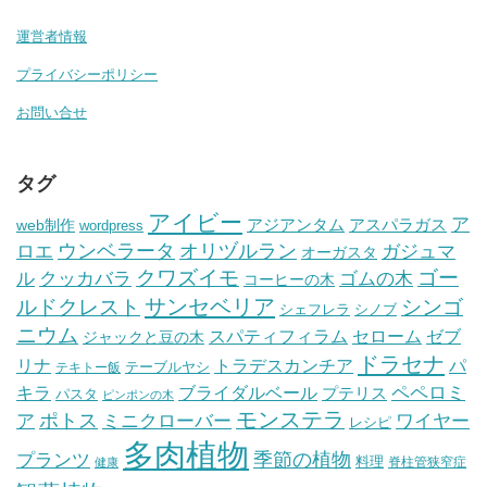
運営者情報
プライバシーポリシー
お問い合せ
タグ
アイビー
ア
アジアンタム
アスパラガス
web制作
wordpress
ウンベラータ
オリヅルラン
ガジュマ
ロエ
オーガスタ
クワズイモ
ゴー
ル
ゴムの木
クッカバラ
コーヒーの木
サンセベリア
ルドクレスト
シンゴ
シェフレラ
シノブ
ニウム
セローム
スパティフィラム
ゼブ
ジャックと豆の木
ドラセナ
トラデスカンチア
パ
リナ
テーブルヤシ
テキトー飯
ペペロミ
キラ
ブライダルベール
プテリス
パスタ
ピンポンの木
モンステラ
ポトス
ア
ワイヤー
ミニクローバー
レシピ
多肉植物
プランツ
季節の植物
料理
脊柱管狭窄症
健康