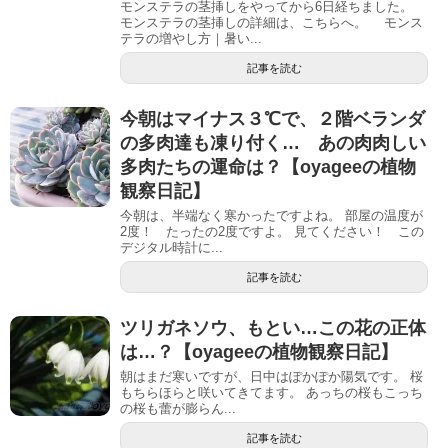
モンステラの茎挿しをやってから6日経ちました。
モンステラの茎挿しの詳細は、こちらへ。 モンス
テラの増やし方｜暑い...
記事を読む
今朝はマイナス３℃で、２階ベランダ
の多肉達も凍り付く… あの肉肉しい
多肉たちの運命は？【oyageeの植物
観察日記】
今朝は、半端なく寒かったですよね。 部屋の温度が
2度！ たったの2度ですよ。 見てください！ この
デジタル時計に...
記事を読む
ツリガネソウ、もとい…この花の正体
は…？【oyageeの植物観察日記】
朝はまだ寒いですが、日中はぽかぽか陽気です。 桜
もちらほらと咲いてきてます。 あっちの桜もこっち
の桜も蕾が膨らん...
記事を読む