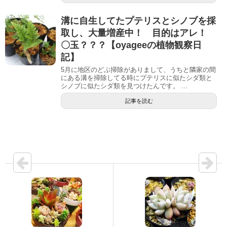
溝に自生してたプテリスとシノブを採
取し、大量増産中！ 目的はアレ！
〇玉？？？【oyageeの植物観察日
記】
5月に地区のどぶ掃除がありまして、うちと隣家の間
にある溝を掃除してる時にプテリスに似たシダ類と
シノブに似たシダ類を見つけたんです。 ...
記事を読む