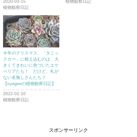
2020-03-15
植物観察日記
ド
ウ
植物観察日記
で
開
き
ま
す
)
今年のクリスマス、「タニッ
クカー」に植え込むのは、大
きくてきれいに色づいたエケ
ベリアたち！ だけど、札が
ない名無しさんたち？
【oyageeの植物観察日記】
2022-01-10
植物観察日記
スポンサーリンク