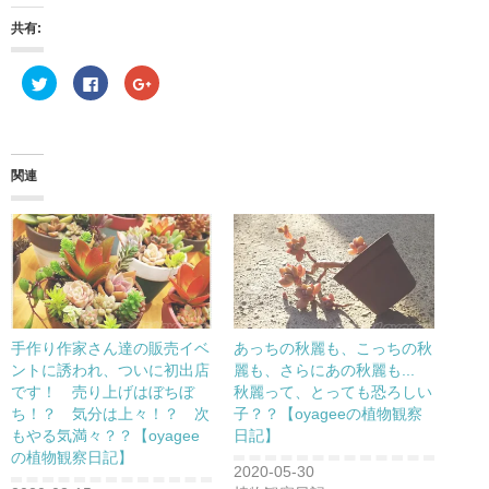
共有:
ク
F
ク
リ
a
リ
ッ
c
ッ
ク
e
ク
し
b
し
て
o
て
T
o
G
w
k
o
関連
i
で
o
t
共
g
t
有
l
e
す
e
r
る
+
で
に
で
共
は
共
有
ク
有
(
リ
(
新
ッ
新
し
ク
し
い
し
い
ウ
て
ウ
手作り作家さん達の販売イベ
あっちの秋麗も、こっちの秋
ィ
く
ィ
ン
だ
ン
ントに誘われ、ついに初出店
麗も、さらにあの秋麗も...
ド
さ
ド
です！ 売り上げはぼちぼ
秋麗って、とっても恐ろしい
ウ
い
ウ
で
(
で
ち！？ 気分は上々！？ 次
子？？【oyageeの植物観察
開
新
開
き
し
き
もやる気満々？？【oyagee
日記】
ま
い
ま
の植物観察日記】
す
ウ
す
)
ィ
)
2020-05-30
ン