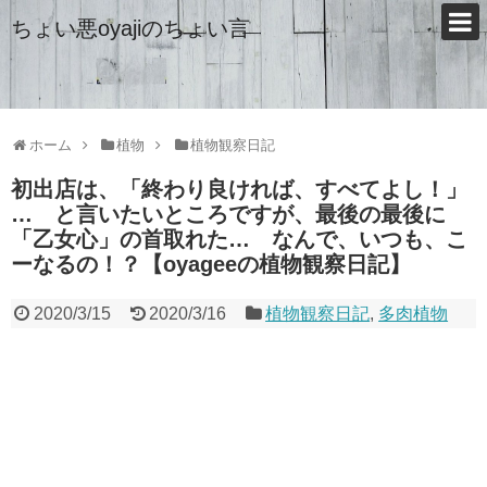
ちょい悪oyajiのちょい言
ホーム
植物
植物観察日記
初出店は、「終わり良ければ、すべてよし！」
… と言いたいところですが、最後の最後に
「乙女心」の首取れた… なんで、いつも、こ
ーなるの！？【oyageeの植物観察日記】
2020/3/15
2020/3/16
植物観察日記
,
多肉植物