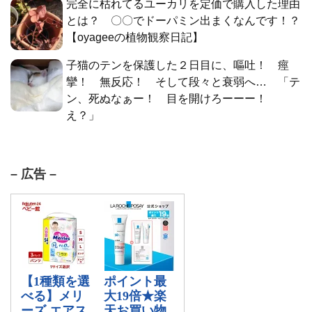
完全に枯れてるユーカリを定価で購入した理由
とは？ 〇〇でドーパミン出まくなんです！？
【oyageeの植物観察日記】
子猫のテンを保護した２日目に、嘔吐！ 痙
攣！ 無反応！ そして段々と衰弱へ… 「テ
ン、死ぬなぁー！ 目を開けろーーー！
え？」
– 広告 –