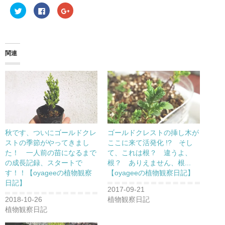
ク
F
ク
リ
a
リ
ッ
c
ッ
ク
e
ク
し
b
し
て
o
て
T
o
G
w
k
o
関連
i
で
o
t
共
g
t
有
l
e
す
e
r
る
+
で
に
で
共
は
共
有
ク
有
(
リ
(
新
ッ
新
し
ク
し
い
し
い
ウ
て
ウ
秋です、ついにゴールドクレ
ゴールドクレストの挿し木が
ィ
く
ィ
ン
だ
ン
ストの季節がやってきまし
ここに来て活発化 !? そし
ド
さ
ド
た！ 一人前の苗になるまで
て、これは根？ 違うよ、
ウ
い
ウ
で
(
で
の成長記録、スタートで
根？ ありえません、根...
開
新
開
き
し
き
す！！【oyageeの植物観察
【oyageeの植物観察日記】
ま
い
ま
日記】
す
ウ
す
)
ィ
)
2017-09-21
ン
2018-10-26
植物観察日記
ド
ウ
植物観察日記
で
開