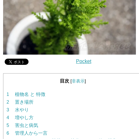
Pocket
目次
[
非表示
]
1
植物名 と 特徴
2
置き場所
3
水やり
4
増やし方
5
害虫と病気
6
管理人から一言