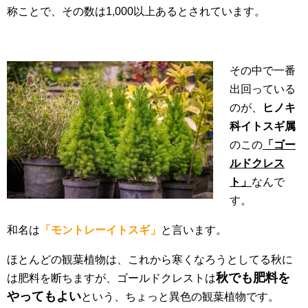
称ことで、その数は1,000以上あるとされています。
その中で一番
出回っている
のが、
ヒノキ
科イトスギ属
のこの
「ゴー
ルドクレス
ト」
なんで
す。
和名は
「モントレーイトスギ」
と言います。
ほとんどの観葉植物は、これから寒くなろうとしてる秋に
秋でも肥料を
は肥料を断ちますが、ゴールドクレストは
やってもよい
という、ちょっと異色の観葉植物です。