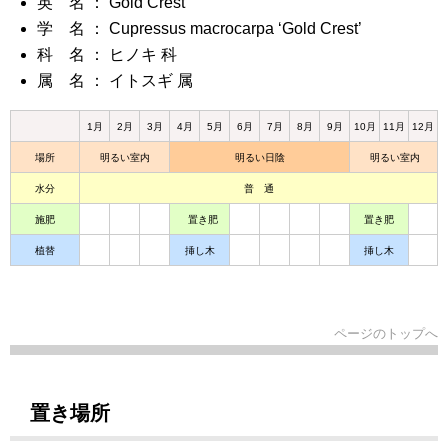
英 名 ： Gold Crest
学 名 ： Cupressus macrocarpa ‘Gold Crest’
科 名 ： ヒノキ 科
属 名 ： イトスギ 属
1月
2月
3月
4月
5月
6月
7月
8月
9月
10月
11月
12月
場所
明るい室内
明るい日陰
明るい室内
水分
普 通
施肥
置き肥
置き肥
植替
挿し木
挿し木
ページのトップへ
置き場所