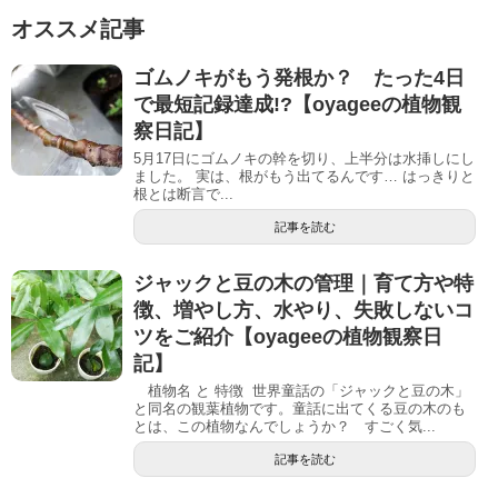
オススメ記事
ゴムノキがもう発根か？ たった4日
で最短記録達成!?【oyageeの植物観
察日記】
5月17日にゴムノキの幹を切り、上半分は水挿しにし
ました。 実は、根がもう出てるんです… はっきりと
根とは断言で...
記事を読む
ジャックと豆の木の管理｜育て方や特
徴、増やし方、水やり、失敗しないコ
ツをご紹介【oyageeの植物観察日
記】
植物名 と 特徴 世界童話の「ジャックと豆の木」
と同名の観葉植物です。童話に出てくる豆の木のも
とは、この植物なんでしょうか？ すごく気...
記事を読む