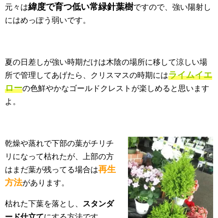
緯度で育つ低い常緑針葉樹
元々は
ですので、強い陽射し
にはめっぽう弱いです。
夏の日差しが強い時期だけは木陰の場所に移して涼しい場
ライムイエ
所で管理してあげたら、クリスマスの時期には
ロー
の色鮮やかなゴールドクレストが楽しめると思います
よ。
乾燥や蒸れで下部の葉がチリチ
リになって枯れたが、上部の方
再生
はまだ葉が残ってる場合は
方法
があります。
枯れた下葉を落とし、
スタンダ
ード仕立て
にする方法です。