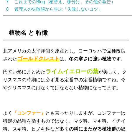
7
これまでのBlog（植替え、株分け、その他の報告）
8
管理人の失敗談から学ぶ「失敗しないコツ」
植物名 と 特徴
北アメリカの太平洋側を原産とし、ヨーロッパで品種改良
ゴールドクレスト
された
は、
冬の寒さに強い植物
です。
ライムイエローの葉
円すい形にまとめた
が美しく、ク
リスマスの時期には必ず見る定番中の定番植物ですね。今
やクリスマスにはなくてはならない植物になってます。
よく
「コンファー」
とも言ったりしますが、コンファーは
特定の品種を指すものではなく、マツ科、マキ科、イチイ
科、スギ科、ヒノキ科など
多くの科にまたがる植物群
の総