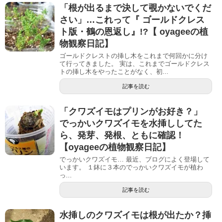
「根が出るまで決して覗かないでくだ
さい」…これって『 ゴールドクレス
ト版・鶴の恩返し』!?【 oyageeの植
物観察日記】
ゴールドクレストの挿し木をこれまで何回かに分け
て行ってきました。 実は、これまでゴールドクレス
トの挿し木をやったことがなく、初...
記事を読む
「クワズイモはプリンがお好き？」
でっかいクワズイモを水挿ししてた
ら、発芽、発根、ともに確認！
【oyageeの植物観察日記】
でっかいクワズイモ… 最近、ブログによく登場して
います。 １鉢に３本のでっかいクワズイモが植わ
っ...
記事を読む
水挿しのクワズイモは根が出たか？挿