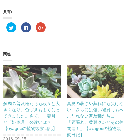
共有:
ク
F
ク
リ
a
リ
ッ
c
ッ
ク
e
ク
し
b
し
て
o
て
T
o
G
w
k
o
関連
i
で
o
t
共
g
t
有
l
e
す
e
r
る
+
で
に
で
共
は
共
有
ク
有
(
リ
(
新
ッ
新
し
ク
し
い
し
い
ウ
て
ウ
多肉の普及種たちも段々と大
真夏の暑さや蒸れにも負けな
ィ
く
ィ
ン
だ
ン
きくなり、色づきもよくなっ
い、さらには強い陽射しもへ
ド
さ
ド
てきました。さて、「朧月」
こたれない普及種たち...
ウ
い
ウ
で
(
で
と「姫朧月」の違いは？
「頑張れ、黄麗クンとその仲
開
新
開
き
し
き
【oyageeの植物観察日記】
間達！」【oyageeの植物観
ま
い
ま
察日記】
す
ウ
す
)
ィ
)
2018-09-25