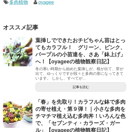
多肉植物
oyagee
オススメ記事
葉挿しでできたおチビちゃん苗はとっ
てもカラフル！ グリーン、ピンク、
パープルの小苗達を、さあ「鉢上げ」
へ！【oyageeの植物観察日記】
冬の寒い時期から始めた葉挿しが、根が出て、芽が
出て、ゆっくりですが段々と多肉の形になってきて
います。 しかし、すべてが...
記事を読む
「春」を先取り！カラフルな鉢で多肉
の寄せ植え・第９弾！｜小さな多肉を
チマチマ植え込む多肉丼！いろんな色
で、「セブンティ・カラーズ・ガー
ル」【oyageeの植物観察日記】