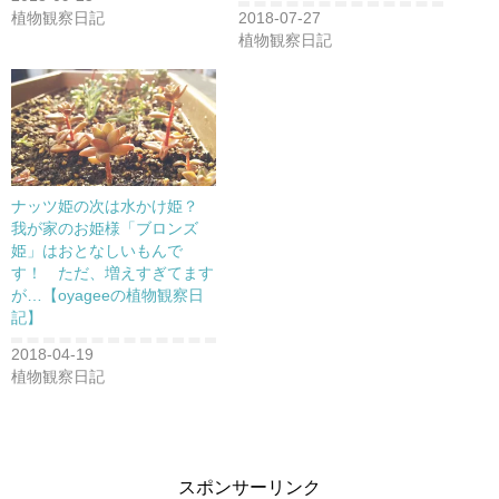
ン
植物観察日記
2018-07-27
ド
ウ
植物観察日記
で
開
き
ま
す
)
ナッツ姫の次は水かけ姫？
我が家のお姫様「ブロンズ
姫」はおとなしいもんで
す！ ただ、増えすぎてます
が…【oyageeの植物観察日
記】
2018-04-19
植物観察日記
スポンサーリンク