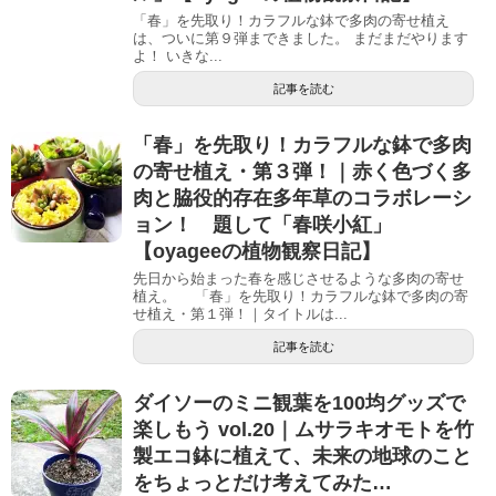
「春」を先取り！カラフルな鉢で多肉の寄せ植え
は、ついに第９弾まできました。 まだまだやります
よ！ いきな...
記事を読む
「春」を先取り！カラフルな鉢で多肉
の寄せ植え・第３弾！｜赤く色づく多
肉と脇役的存在多年草のコラボレーシ
ョン！ 題して「春咲小紅」
【oyageeの植物観察日記】
先日から始まった春を感じさせるような多肉の寄せ
植え。 「春」を先取り！カラフルな鉢で多肉の寄
せ植え・第１弾！｜タイトルは...
記事を読む
ダイソーのミニ観葉を100均グッズで
楽しもう vol.20｜ムサラキオモトを竹
製エコ鉢に植えて、未来の地球のこと
をちょっとだけ考えてみた…