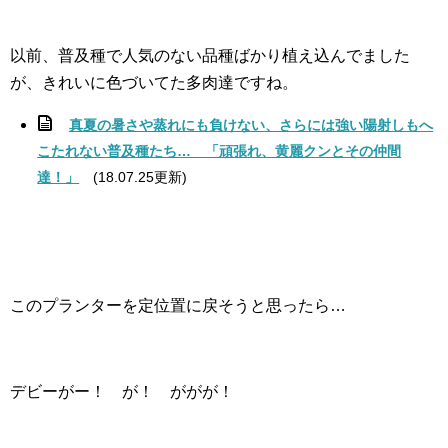
以前、普及種で人気のない品種ばかり植え込んでました
が、きれいに色づいてた多肉達ですね。
真夏の暑さや蒸れにも負けない、さらには強い陽射しもへ
こたれない普及種たち… 「頑張れ、黄麗クンとその仲間
達！」
(18.07.25更新)
このプランターを定位置に戻そうと思ったら…
デビーがー！ が！ ががが！